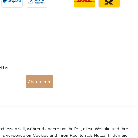
tter!
Abonnieren
|
|
|
|
widerrufen
Widerrufsrecht
Datenschutzerklärung
AGB
I
nd essenziell, während andere uns helfen, diese Website und Ihre
uns verwendeten Cookies und Ihren Rechten als Nutzer finden Sie