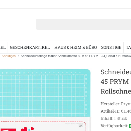
KEL
GESCHENKARTIKEL
HAUS & HEIM & BÜRO
SONSTIGE
TA
Sonstiges
Schneideunterlage faltbar Schneidmatte 60 x 45 PRYM 1 A Qualität für Patchw
Schneideu
45 PRYM 1
Rollschne
Hersteller:
Prym
Artikel-ID:
6114
Inhalt:
1
Stück
Verfügbarkeit: