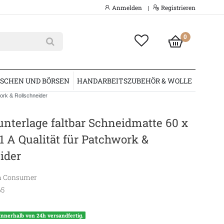
Anmelden
Registrieren
|
0
SCHEN UND BÖRSEN
HANDARBEITSZUBEHÖR & WOLLE
ork & Rollschneider
nterlage faltbar Schneidmatte 60 x
 A Qualität für Patchwork &
ider
 Consumer
65
Innerhalb von 24h versandfertig.