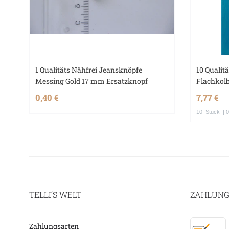
1 Qualitäts Nähfrei Jeansknöpfe
10 Quali
Messing Gold 17 mm Ersatzknopf
Flachkolb
0,40 €
7,77 €
10
Stück
| 0
TELLI´S WELT
ZAHLUNG
Zahlungsarten