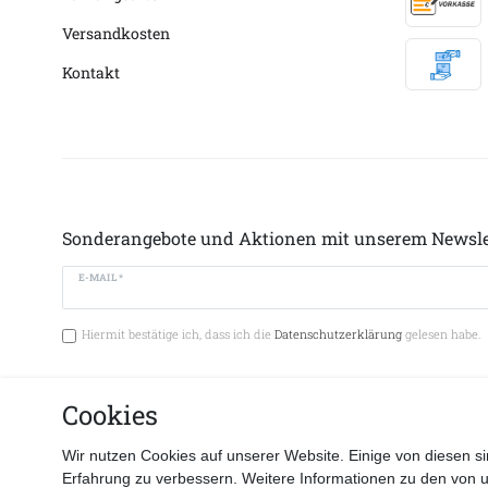
Versandkosten
Kontakt
Sonderangebote und Aktionen mit unserem Newsle
E-MAIL *
Hiermit bestätige ich, dass ich die
Datenschutzerklärung
gelesen habe.
Cookies
Vertrag 
Wir nutzen Cookies auf unserer Website. Einige von diesen si
Erfahrung zu verbessern. Weitere Informationen zu den von 