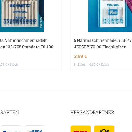
täts Nähmaschinennadeln
5 Nähmaschinennadeln 130/7
en 130/705 Standard 70-100
JERSEY 70-90 Flachkolben
3,99 €
,78 € / Stück
5
Stück
| 0,80 € / Stück
SARTEN
VERSANDPARTNER