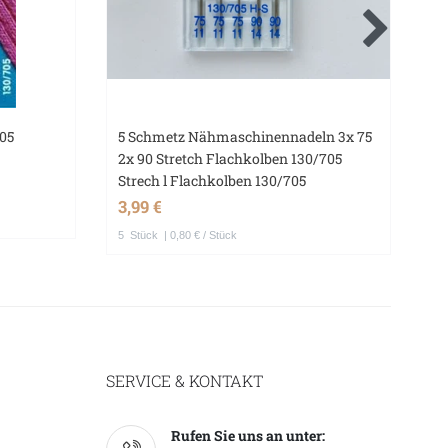
05
5 Schmetz Nähmaschinennadeln 3x 75
Na
2x 90 Stretch Flachkolben 130/705
Na
Strech l Flachkolben 130/705
Kn
3,99 €
1,
5
Stück
| 0,80 € / Stück
SERVICE & KONTAKT
Rufen Sie uns an unter: