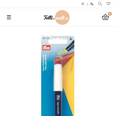
}
|
0
☰