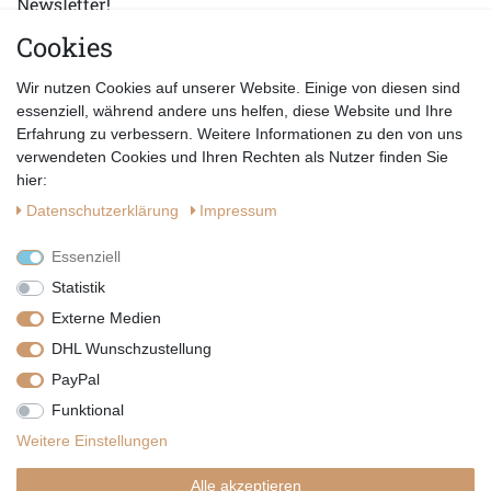
Newsletter!
Cookies
E-MAIL *
Abonnieren
Wir nutzen Cookies auf unserer Website. Einige von diesen sind
Hiermit bestätige ich, dass ich die
Datenschutzerklärung
gelesen habe.
essenziell, während andere uns helfen, diese Website und Ihre
Erfahrung zu verbessern. Weitere Informationen zu den von uns
verwendeten Cookies und Ihren Rechten als Nutzer finden Sie
hier:
Daten­schutz­erklärung
Impressum
Essenziell
Statistik
Externe Medien
DHL Wunschzustellung
PayPal
|
|
|
Vertrag widerrufen
Widerrufsrecht
Datenschutzerklärung
Funktional
|
AGB
Impressum
Weitere Einstellungen
Copyright by Telli´s Welt
Alle akzeptieren