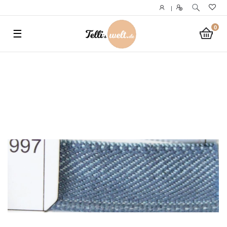
}
|
0
☰