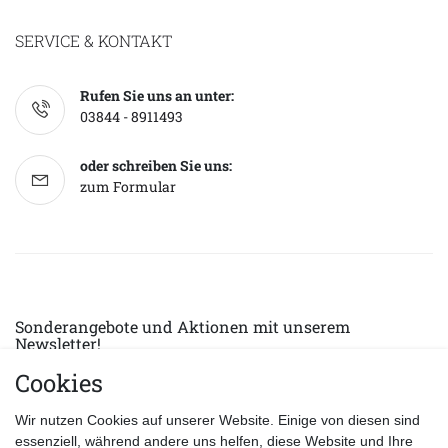
SERVICE & KONTAKT
Rufen Sie uns an unter:
03844 - 8911493
oder schreiben Sie uns:
zum Formular
Sonderangebote und Aktionen mit unserem
Newsletter!
Cookies
E-MAIL *
Abonnieren
Wir nutzen Cookies auf unserer Website. Einige von diesen sind
Hiermit bestätige ich, dass ich die
Datenschutzerklärung
gelesen habe.
essenziell, während andere uns helfen, diese Website und Ihre