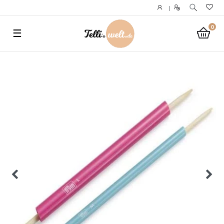
}
|
0
☰