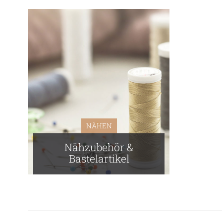
NÄHEN
Nähzubehör &
Bastelartikel