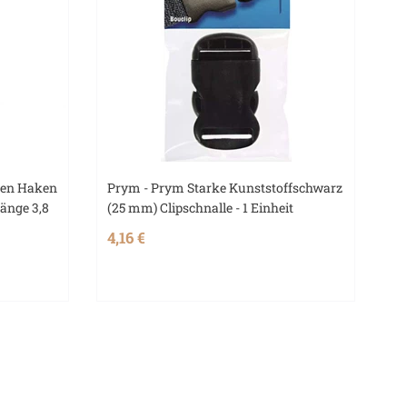
gen Haken
Prym - Prym Starke Kunststoffschwarz
änge 3,8
(25 mm) Clipschnalle - 1 Einheit
4,16 €