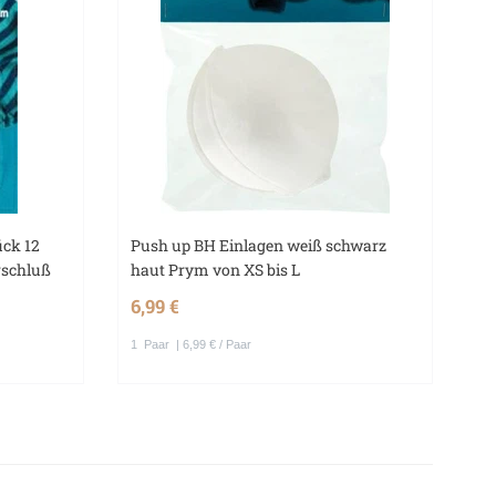
ück 12
Push up BH Einlagen weiß schwarz
rschluß
haut Prym von XS bis L
6,99 €
1
Paar
| 6,99 € / Paar