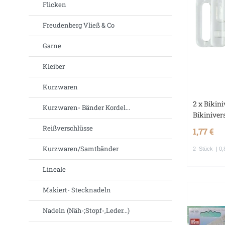
Flicken
Freudenberg Vließ & Co
Garne
Kleiber
Kurzwaren
2 x Bikin
Kurzwaren- Bänder Kordel...
Bikiniver
Reißverschlüsse
1,77 €
Kurzwaren/Samtbänder
2
Stück
| 0,
Lineale
Makiert- Stecknadeln
Nadeln (Näh-;Stopf-,Leder...)