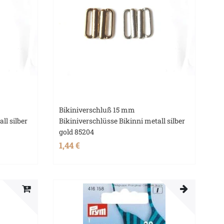
Bikiniverschluß 15 mm
ll silber
Bikiniverschlüsse Bikinni metall silber
gold 85204
1,44 €