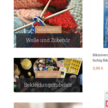
HANDARBEIT
Wolle und Zubehör
Bikiniver
farbig Bi
3,99 €
BEKLEIDUNG
Bekleidungszubehör