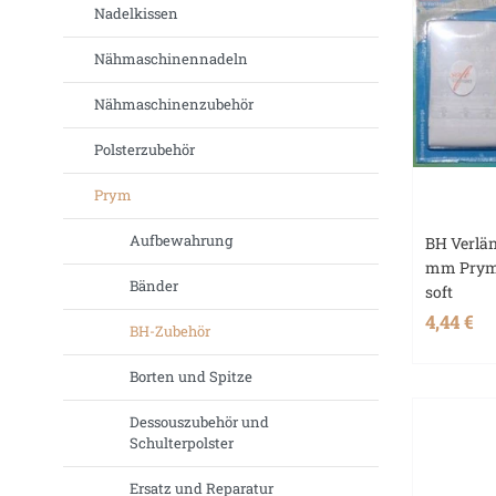
Nadelkissen
Nähmaschinennadeln
Nähmaschinenzubehör
Polsterzubehör
Prym
Aufbewahrung
BH Verlä
mm Prym 
Bänder
soft
4,44 €
BH-Zubehör
Borten und Spitze
Dessouszubehör und
Schulterpolster
Ersatz und Reparatur