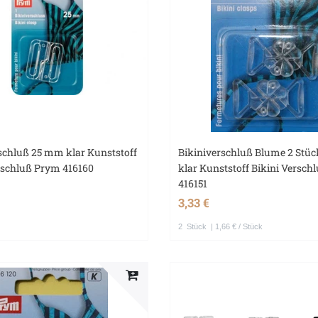
schluß 25 mm klar Kunststoff
Bikiniverschluß Blume 2 Stü
rschluß Prym 416160
klar Kunststoff Bikini Versc
416151
3,33 €
2
Stück
| 1,66 € / Stück