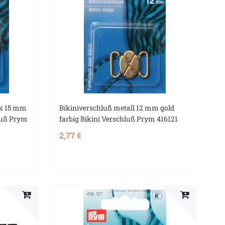
ck 15 mm
Bikiniverschluß metall 12 mm gold
hluß Prym
farbig Bikini Verschluß Prym 416121
2,77 €