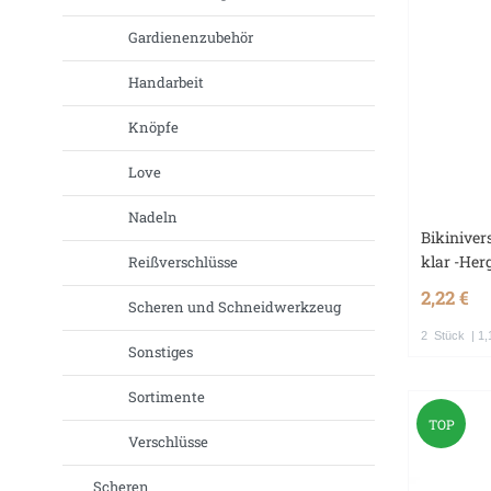
Gardienenzubehör
Handarbeit
Knöpfe
Love
Nadeln
Bikinive
klar -Her
Reißverschlüsse
2,22 €
Scheren und Schneidwerkzeug
2
Stück
| 1,
Sonstiges
Sortimente
TOP
Verschlüsse
Scheren