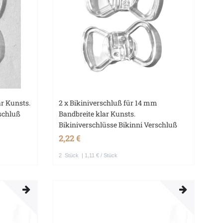
ar Kunsts.
2 x Bikiniverschluß für 14 mm
rschluß
Bandbreite klar Kunsts.
Bikiniverschlüsse Bikinni Verschluß
2,22 €
2
Stück
| 1,11 € / Stück