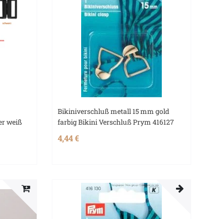
m
Bikiniverschluß metall 15 mm gold
er weiß
farbig Bikini Verschluß Prym 416127
4,44 €