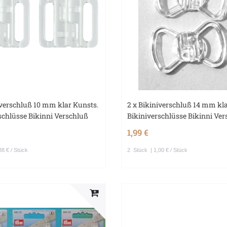
iverschluß 10 mm klar Kunsts.
2 x Bikiniverschluß 14 mm kl
schlüsse Bikinni Verschluß
Bikiniverschlüsse Bikinni Ve
1,99 €
88 € / Stück
2
Stück
| 1,00 € / Stück