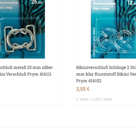
schluß metall 25 mm silber
Bikiniverschluß Schlinge 2 St
kini Verschluß Prym 416111
mm klar Kunststoff Bikini Ve
Prym 416152
2,55 €
2
Stück
| 1,28 € / Stück