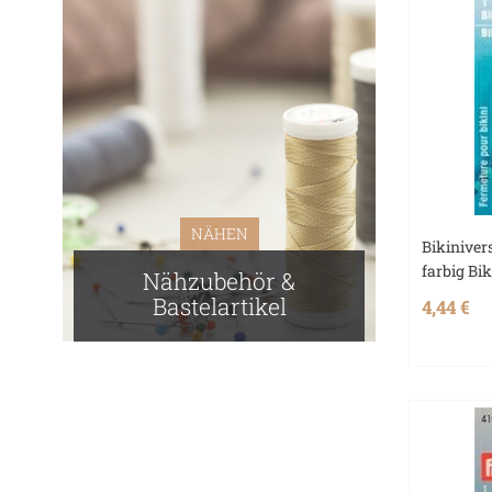
NÄHEN
Bikiniver
farbig Bi
Nähzubehör &
Bastelartikel
4,44 €