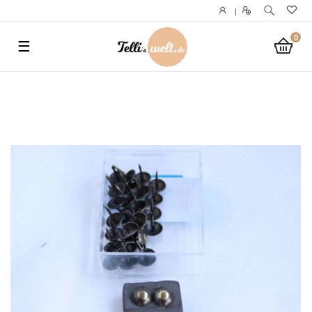
}
|
0
☰