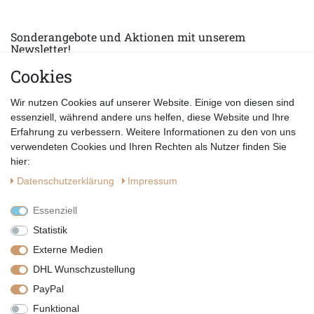
Sonderangebote und Aktionen mit unserem
Newsletter!
Cookies
E-MAIL *
Abonnieren
Wir nutzen Cookies auf unserer Website. Einige von diesen sind
Hiermit bestätige ich, dass ich die
Datenschutzerklärung
gelesen habe.
essenziell, während andere uns helfen, diese Website und Ihre
Erfahrung zu verbessern. Weitere Informationen zu den von uns
verwendeten Cookies und Ihren Rechten als Nutzer finden Sie
hier:
Daten­schutz­erklärung
Impressum
Essenziell
Statistik
Externe Medien
DHL Wunschzustellung
PayPal
|
|
|
Vertrag widerrufen
Widerrufsrecht
Datenschutzerklärung
Funktional