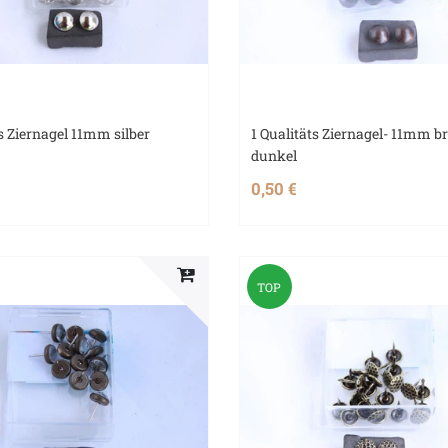
ts Ziernagel 11mm silber
1 Qualitäts Ziernagel- 11mm b
dunkel
0,50 €
TOP