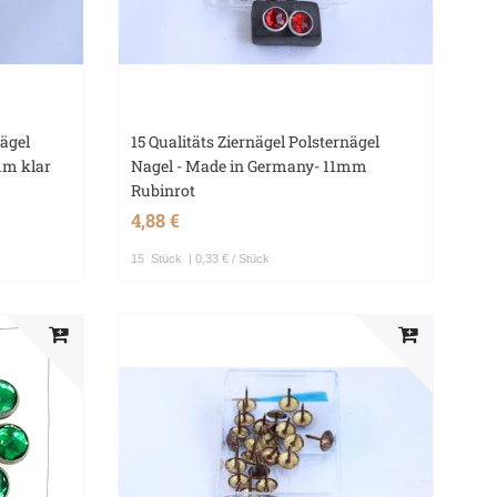
nägel
15 Qualitäts Ziernägel Polsternägel
mm klar
Nagel - Made in Germany- 11mm
Rubinrot
4,88 €
15
Stück
| 0,33 € / Stück