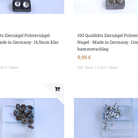
äts Ziernägel Polsternägel
100 Qualitäts Ziernägel Polste
ade in Germany- 16,5mm klar
Nagel - Made in Germany- 1
hammerschlag
9,99 €
,61 € / Stück
100
Stück
| 0,10 € / Stück