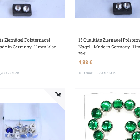
äts Ziernägel Polsternägel
15 Qualitäts Ziernägel Polster
Made in Germany- 11mm klar
Nagel - Made in Germany- 11
Hell
4,88 €
,33 € / Stück
15
Stück
| 0,33 € / Stück