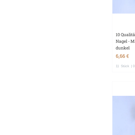
10 Qualit
Nagel - M
dunkel
6,66 €
11
Stück
| 0