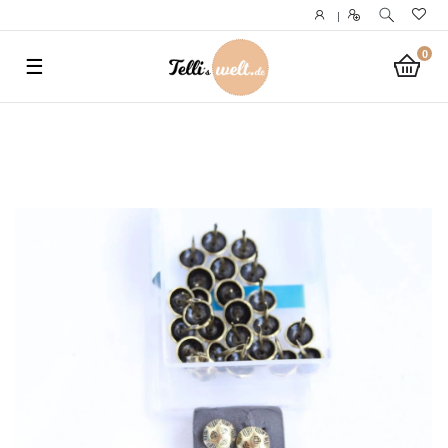
}
|
0
☰