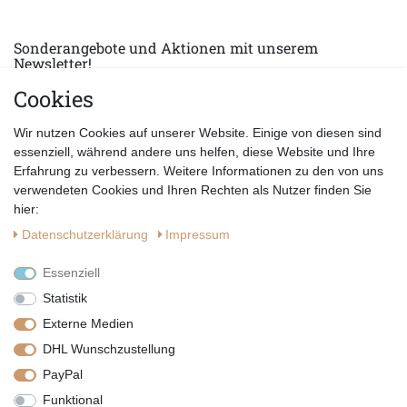
Sonderangebote und Aktionen mit unserem
Newsletter!
Cookies
E-MAIL *
Abonnieren
Wir nutzen Cookies auf unserer Website. Einige von diesen sind
Hiermit bestätige ich, dass ich die
Datenschutzerklärung
gelesen habe.
essenziell, während andere uns helfen, diese Website und Ihre
Erfahrung zu verbessern. Weitere Informationen zu den von uns
verwendeten Cookies und Ihren Rechten als Nutzer finden Sie
hier:
Daten­schutz­erklärung
Impressum
Essenziell
Statistik
Externe Medien
DHL Wunschzustellung
PayPal
|
|
|
Vertrag widerrufen
Widerrufsrecht
Datenschutzerklärung
Funktional