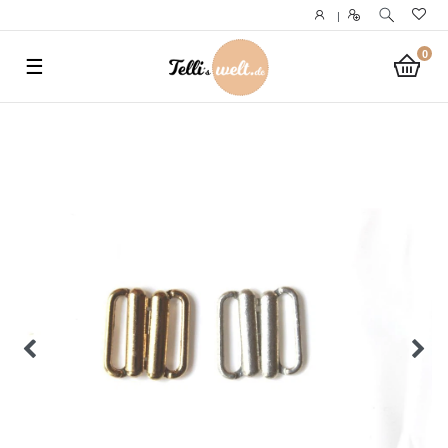
}
|
0
☰