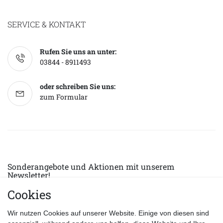
SERVICE & KONTAKT
Rufen Sie uns an unter:
03844 - 8911493
oder schreiben Sie uns:
zum Formular
Sonderangebote und Aktionen mit unserem
Newsletter!
Cookies
E-MAIL *
Abonnieren
Wir nutzen Cookies auf unserer Website. Einige von diesen sind
Hiermit bestätige ich, dass ich die
Datenschutzerklärung
gelesen habe.