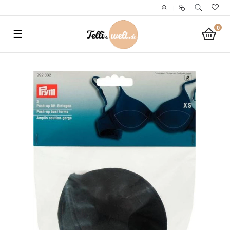
}
|
0
☰