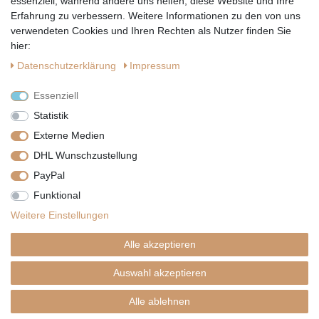
essenziell, während andere uns helfen, diese Website und Ihre
Erfahrung zu verbessern. Weitere Informationen zu den von uns
verwendeten Cookies und Ihren Rechten als Nutzer finden Sie
hier:
Daten­schutz­erklärung
Impressum
Essenziell
Statistik
Externe Medien
DHL Wunschzustellung
PayPal
|
|
|
Vertrag widerrufen
Widerrufsrecht
Datenschutzerklärung
Funktional
|
AGB
Impressum
Weitere Einstellungen
Copyright by Telli´s Welt
Alle akzeptieren
Auswahl akzeptieren
SHOPDESIGN BY
PLENTYNOW
Alle ablehnen