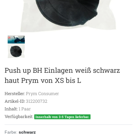
Push up BH Einlagen weiß schwarz
haut Prym von XS bis L
Hersteller:
Prym Consumer
Artikel-ID:
312200732
Inhalt:
1
Paar
Verfügbarkeit:
Innerhalb von 3-5 Tagen lieferbar.
Farbe:
schwarz