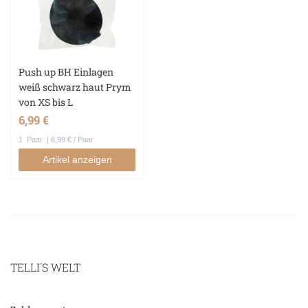
Push up BH Einlagen
weiß schwarz haut Prym
von XS bis L
6,99 €
1
Paar
| 6,99 € / Paar
Artikel anzeigen
TELLI´S WELT