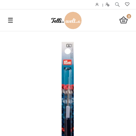
}
|
0
☰