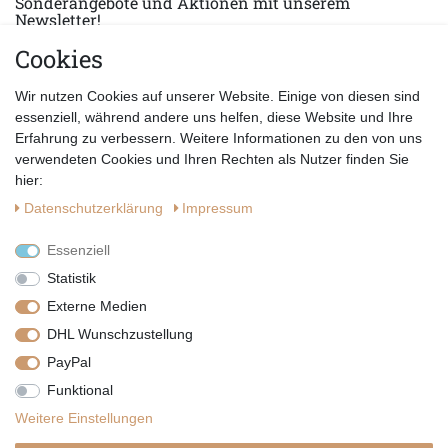
Sonderangebote und Aktionen mit unserem
Newsletter!
Cookies
E-MAIL *
Abonnieren
Wir nutzen Cookies auf unserer Website. Einige von diesen sind
Hiermit bestätige ich, dass ich die
Datenschutzerklärung
gelesen habe.
essenziell, während andere uns helfen, diese Website und Ihre
Erfahrung zu verbessern. Weitere Informationen zu den von uns
verwendeten Cookies und Ihren Rechten als Nutzer finden Sie
hier:
Daten­schutz­erklärung
Impressum
Essenziell
Statistik
Externe Medien
DHL Wunschzustellung
PayPal
|
|
|
Vertrag widerrufen
Widerrufsrecht
Datenschutzerklärung
Funktional
|
AGB
Impressum
Weitere Einstellungen
Copyright by Telli´s Welt