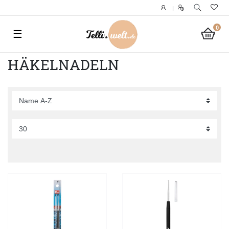
|
0
☰
HÄKELNADELN