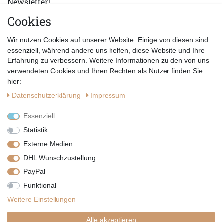
Newsletter!
Cookies
E-MAIL *
Abonnieren
Wir nutzen Cookies auf unserer Website. Einige von diesen sind
Hiermit bestätige ich, dass ich die
Datenschutzerklärung
gelesen habe.
essenziell, während andere uns helfen, diese Website und Ihre
Erfahrung zu verbessern. Weitere Informationen zu den von uns
verwendeten Cookies und Ihren Rechten als Nutzer finden Sie
hier:
Daten­schutz­erklärung
Impressum
Essenziell
Statistik
Externe Medien
DHL Wunschzustellung
PayPal
|
|
|
Vertrag widerrufen
Widerrufsrecht
Datenschutzerklärung
Funktional
|
AGB
Impressum
Weitere Einstellungen
Copyright by Telli´s Welt
Alle akzeptieren