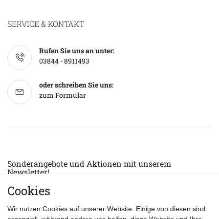
SERVICE & KONTAKT
Rufen Sie uns an unter:
03844 - 8911493
oder schreiben Sie uns:
zum Formular
Sonderangebote und Aktionen mit unserem
Newsletter!
Cookies
E-MAIL *
Abonnieren
Wir nutzen Cookies auf unserer Website. Einige von diesen sind
Hiermit bestätige ich, dass ich die
Datenschutzerklärung
gelesen habe.