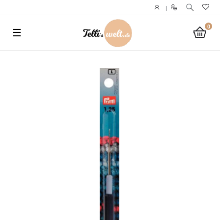
}
|
0
☰