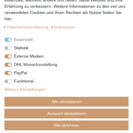
essenziell, während andere uns helfen, diese Website und Ihre
Erfahrung zu verbessern. Weitere Informationen zu den von uns
verwendeten Cookies und Ihren Rechten als Nutzer finden Sie
hier:
Daten­schutz­erklärung
Impressum
Essenziell
Statistik
Externe Medien
DHL Wunschzustellung
PayPal
|
|
|
Vertrag widerrufen
Widerrufsrecht
Datenschutzerklärung
Funktional
|
AGB
Impressum
Weitere Einstellungen
Copyright by Telli´s Welt
Alle akzeptieren
Auswahl akzeptieren
SHOPDESIGN BY
PLENTYNOW
Alle ablehnen