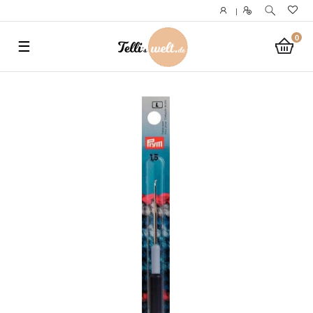
}
|
0
☰