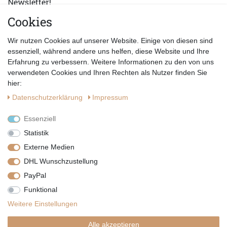
Newsletter!
Cookies
E-MAIL *
Abonnieren
Wir nutzen Cookies auf unserer Website. Einige von diesen sind
Hiermit bestätige ich, dass ich die
Datenschutzerklärung
gelesen habe.
essenziell, während andere uns helfen, diese Website und Ihre
Erfahrung zu verbessern. Weitere Informationen zu den von uns
verwendeten Cookies und Ihren Rechten als Nutzer finden Sie
hier:
Daten­schutz­erklärung
Impressum
Essenziell
Statistik
Externe Medien
DHL Wunschzustellung
PayPal
|
|
|
Vertrag widerrufen
Widerrufsrecht
Datenschutzerklärung
Funktional
|
AGB
Impressum
Weitere Einstellungen
Copyright by Telli´s Welt
Alle akzeptieren