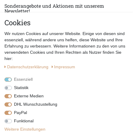
Sonderangebote und Aktionen mit unserem
Newsletter!
Cookies
E-MAIL *
Abonnieren
Wir nutzen Cookies auf unserer Website. Einige von diesen sind
Hiermit bestätige ich, dass ich die
Datenschutzerklärung
gelesen habe.
essenziell, während andere uns helfen, diese Website und Ihre
Erfahrung zu verbessern. Weitere Informationen zu den von uns
verwendeten Cookies und Ihren Rechten als Nutzer finden Sie
hier:
Daten­schutz­erklärung
Impressum
Essenziell
Statistik
Externe Medien
DHL Wunschzustellung
PayPal
|
|
|
Vertrag widerrufen
Widerrufsrecht
Datenschutzerklärung
Funktional
|
AGB
Impressum
Weitere Einstellungen