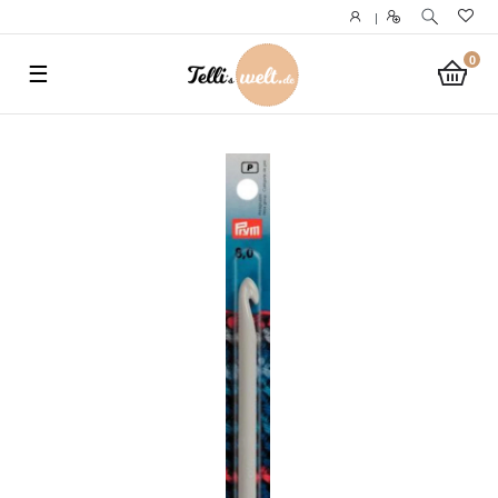
}
|
0
☰