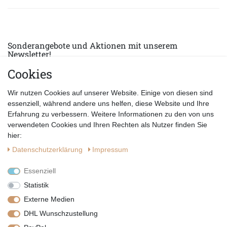
Sonderangebote und Aktionen mit unserem
Newsletter!
Cookies
E-MAIL *
Abonnieren
Wir nutzen Cookies auf unserer Website. Einige von diesen sind
Hiermit bestätige ich, dass ich die
Datenschutzerklärung
gelesen habe.
essenziell, während andere uns helfen, diese Website und Ihre
Erfahrung zu verbessern. Weitere Informationen zu den von uns
verwendeten Cookies und Ihren Rechten als Nutzer finden Sie
hier:
Daten­schutz­erklärung
Impressum
Essenziell
Statistik
Externe Medien
DHL Wunschzustellung