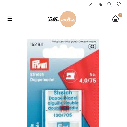
}
|
0
☰