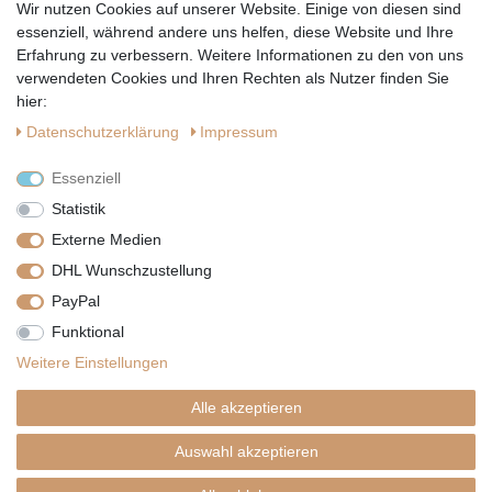
Wir nutzen Cookies auf unserer Website. Einige von diesen sind
Hiermit bestätige ich, dass ich die
Datenschutzerklärung
gelesen habe.
essenziell, während andere uns helfen, diese Website und Ihre
Erfahrung zu verbessern. Weitere Informationen zu den von uns
verwendeten Cookies und Ihren Rechten als Nutzer finden Sie
hier:
Daten­schutz­erklärung
Impressum
Essenziell
Statistik
Externe Medien
DHL Wunschzustellung
PayPal
|
|
|
Vertrag widerrufen
Widerrufsrecht
Datenschutzerklärung
Funktional
|
AGB
Impressum
Weitere Einstellungen
Copyright by Telli´s Welt
Alle akzeptieren
Auswahl akzeptieren
SHOPDESIGN BY
PLENTYNOW