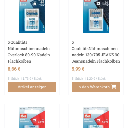
5 Qualitäts
5
Nähmaschinennadeln
QualitätsNähmaschinen
Overlock 80-90 Nadeln
nadeln 130/705 JEANS 90
Flachkolben
Jeansnadeln Flachkolben
8,66 €
5,99 €
5
Stück
| 1,73 € / Stück
5
Stück
| 1,20 € / Stück
Artikel anzeigen
In den Warenkorb