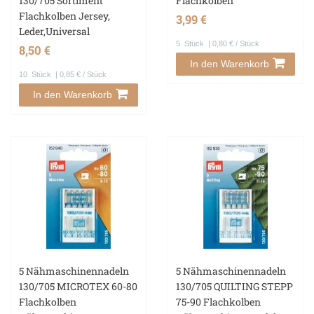
130/705 Sortiment
Flachkolben
Flachkolben Jersey,
3,99 €
Leder,Universal
5
Stück
| 0,80 € / Stück
8,50 €
In den Warenkorb
10
Stück
| 0,85 € / Stück
In den Warenkorb
5 Nähmaschinennadeln
5 Nähmaschinennadeln
130/705 MICROTEX 60-80
130/705 QUILTING STEPP
Flachkolben
75-90 Flachkolben