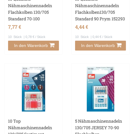
Nähmaschinennadeln
Nähmaschinennadeln
Flachkolben 130/705
Flachkolben130/705
Standard 70-100
Standard 90 Prym 152293
7,77 €
4,44 €
10
Stück
| 0,78 € / Stück
10
Stück
| 0,44 € / Stück
In den Warenkorb
In den Warenkorb
10 Top
5 Nähmaschinennadeln
Nähmaschinennadeln
130/705 JERSEY 70-90