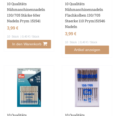
10 Qualitäts
10 Qualitäts
Nähmaschinennadeln
Nähmaschinennadeln
130/705 Stärke 60er
Flachkolben 130/705
Nadeln Prym 151541
Staerke 110 Prym151546
Nadeln
3,99 €
3,99 €
10
Stück
| 0,40 € / Stück
10
Stück
| 0,40 € / Stück
In den Warenkorb
Artikel anzeigen
10 Qualitäts
10 Qualitäts