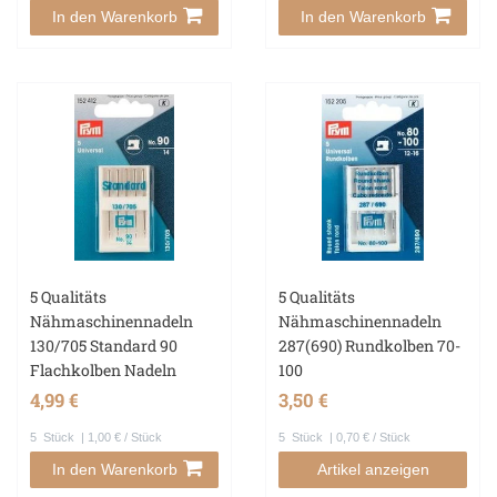
In den Warenkorb
In den Warenkorb
5 Qualitäts
5 Qualitäts
Nähmaschinennadeln
Nähmaschinennadeln
130/705 Standard 90
287(690) Rundkolben 70-
Flachkolben Nadeln
100
4,99 €
3,50 €
5
Stück
| 1,00 € / Stück
5
Stück
| 0,70 € / Stück
In den Warenkorb
Artikel anzeigen