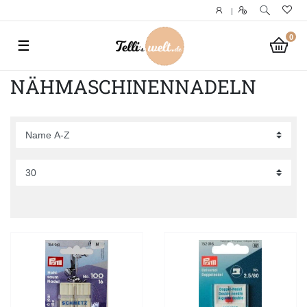
|
0
☰
NÄHMASCHINENNADELN