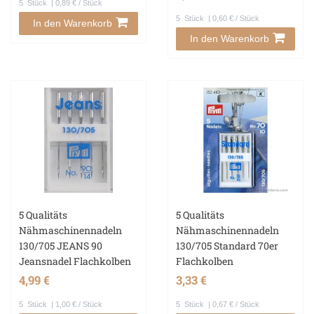
5
Stück
| 0,89 € / Stück
5
Stück
| 0,60 € / Stück
In den Warenkorb
In den Warenkorb
5 Qualitäts
5 Qualitäts
Nähmaschinennadeln
Nähmaschinennadeln
130/705 JEANS 90
130/705 Standard 70er
Jeansnadel Flachkolben
Flachkolben
4,99 €
3,33 €
5
Stück
| 1,00 € / Stück
5
Stück
| 0,67 € / Stück