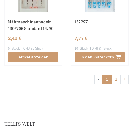
Nähmaschinennadeln
152297
130/705 Standard 14/90
2,40 €
7,77 €
5
Stück
| 0,48 € / Stück
10
Stück
| 0,78 € / Stück
Artikel anzeigen
In den Warenkorb
1
2
TELLI´S WELT