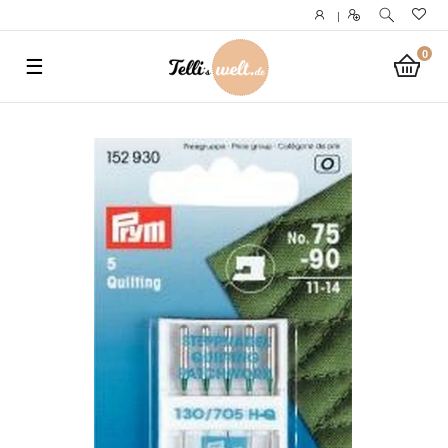
}
|
0
☰