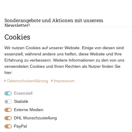
Sonderangebote und Aktionen mit unserem
Newsletter!
Cookies
E-MAIL *
Abonnieren
Wir nutzen Cookies auf unserer Website. Einige von diesen sind
Hiermit bestätige ich, dass ich die
Datenschutzerklärung
gelesen habe.
essenziell, während andere uns helfen, diese Website und Ihre
Erfahrung zu verbessern. Weitere Informationen zu den von uns
verwendeten Cookies und Ihren Rechten als Nutzer finden Sie
hier:
Daten­schutz­erklärung
Impressum
Essenziell
Statistik
Externe Medien
DHL Wunschzustellung
PayPal
|
|
|
Vertrag widerrufen
Widerrufsrecht
Datenschutzerklärung