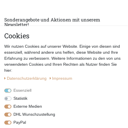
Sonderangebote und Aktionen mit unserem
Newsletter!
Cookies
E-MAIL *
Abonnieren
Wir nutzen Cookies auf unserer Website. Einige von diesen sind
Hiermit bestätige ich, dass ich die
Datenschutzerklärung
gelesen habe.
essenziell, während andere uns helfen, diese Website und Ihre
Erfahrung zu verbessern. Weitere Informationen zu den von uns
verwendeten Cookies und Ihren Rechten als Nutzer finden Sie
hier:
Daten­schutz­erklärung
Impressum
Essenziell
Statistik
Externe Medien
DHL Wunschzustellung
PayPal
|
|
|
Vertrag widerrufen
Widerrufsrecht
Datenschutzerklärung