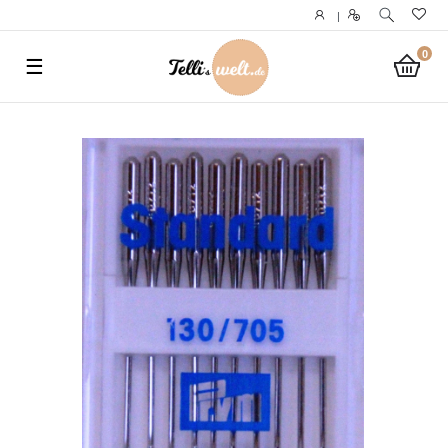
}
|
0
☰