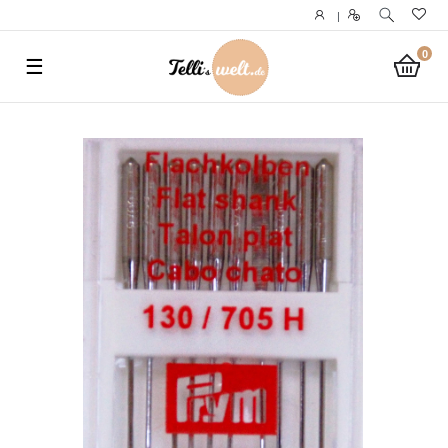
}
|
0
☰