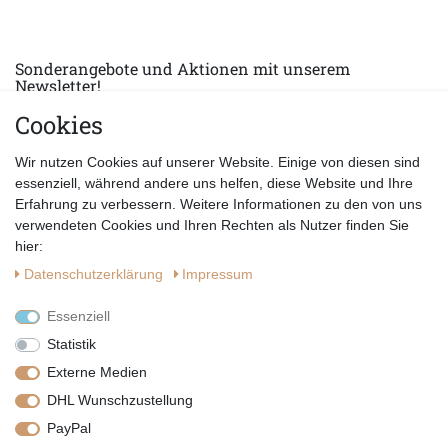
Sonderangebote und Aktionen mit unserem
Newsletter!
Cookies
E-MAIL *
Abonnieren
Wir nutzen Cookies auf unserer Website. Einige von diesen sind
Hiermit bestätige ich, dass ich die
Datenschutzerklärung
gelesen habe.
essenziell, während andere uns helfen, diese Website und Ihre
Erfahrung zu verbessern. Weitere Informationen zu den von uns
verwendeten Cookies und Ihren Rechten als Nutzer finden Sie
hier:
Daten­schutz­erklärung
Impressum
Essenziell
Statistik
Externe Medien
DHL Wunschzustellung
PayPal
|
|
|
Vertrag widerrufen
Widerrufsrecht
Datenschutzerklärung