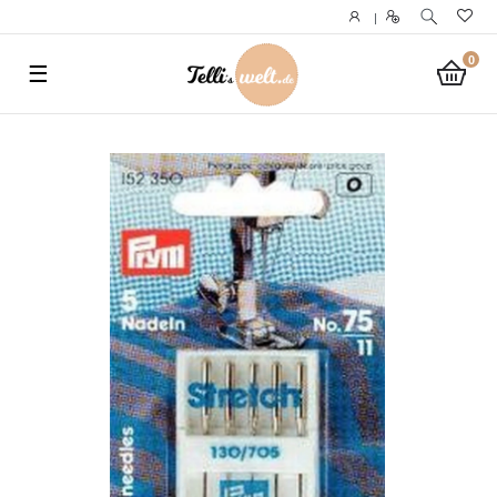
}
|
0
☰