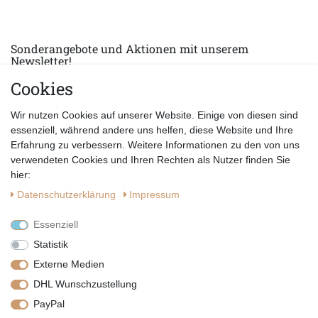
Sonderangebote und Aktionen mit unserem
Newsletter!
Cookies
E-MAIL *
Abonnieren
Wir nutzen Cookies auf unserer Website. Einige von diesen sind
Hiermit bestätige ich, dass ich die
Datenschutzerklärung
gelesen habe.
essenziell, während andere uns helfen, diese Website und Ihre
Erfahrung zu verbessern. Weitere Informationen zu den von uns
verwendeten Cookies und Ihren Rechten als Nutzer finden Sie
hier:
Daten­schutz­erklärung
Impressum
Essenziell
Statistik
Externe Medien
DHL Wunschzustellung
PayPal
|
|
|
Vertrag widerrufen
Widerrufsrecht
Datenschutzerklärung