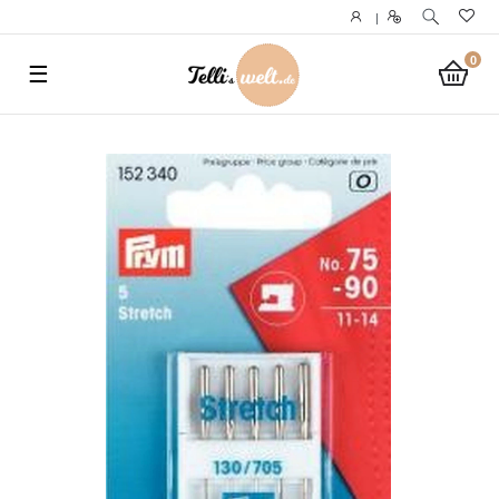
}
|
0
☰