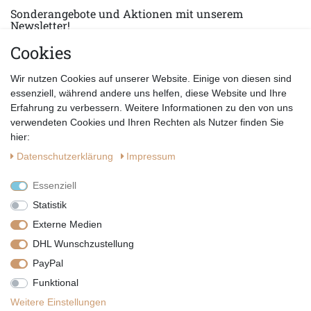
Sonderangebote und Aktionen mit unserem
Newsletter!
Cookies
E-MAIL *
Abonnieren
Wir nutzen Cookies auf unserer Website. Einige von diesen sind
Hiermit bestätige ich, dass ich die
Datenschutzerklärung
gelesen habe.
essenziell, während andere uns helfen, diese Website und Ihre
Erfahrung zu verbessern. Weitere Informationen zu den von uns
verwendeten Cookies und Ihren Rechten als Nutzer finden Sie
hier:
Daten­schutz­erklärung
Impressum
Essenziell
Statistik
Externe Medien
DHL Wunschzustellung
PayPal
|
|
|
Vertrag widerrufen
Widerrufsrecht
Datenschutzerklärung
Funktional
|
AGB
Impressum
Weitere Einstellungen