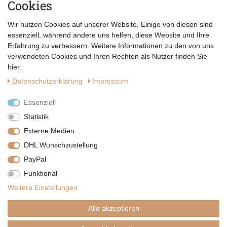
Cookies
E-MAIL *
Abonnieren
Wir nutzen Cookies auf unserer Website. Einige von diesen sind
Hiermit bestätige ich, dass ich die
Datenschutzerklärung
gelesen habe.
essenziell, während andere uns helfen, diese Website und Ihre
Erfahrung zu verbessern. Weitere Informationen zu den von uns
verwendeten Cookies und Ihren Rechten als Nutzer finden Sie
hier:
Daten­schutz­erklärung
Impressum
Essenziell
Statistik
Externe Medien
DHL Wunschzustellung
PayPal
|
|
|
Vertrag widerrufen
Widerrufsrecht
Datenschutzerklärung
Funktional
|
AGB
Impressum
Weitere Einstellungen
Copyright by Telli´s Welt
Alle akzeptieren