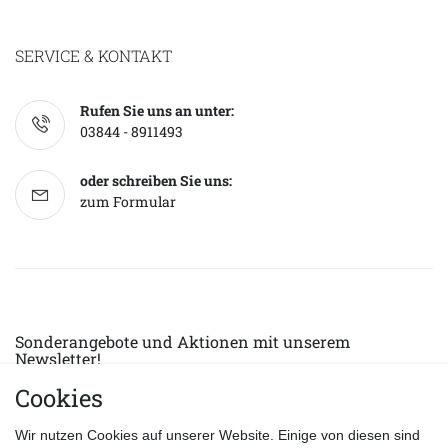
SERVICE & KONTAKT
Rufen Sie uns an unter:
03844 - 8911493
oder schreiben Sie uns:
zum Formular
Sonderangebote und Aktionen mit unserem
Newsletter!
Cookies
E-MAIL *
Abonnieren
Wir nutzen Cookies auf unserer Website. Einige von diesen sind
Hiermit bestätige ich, dass ich die
Datenschutzerklärung
gelesen habe.