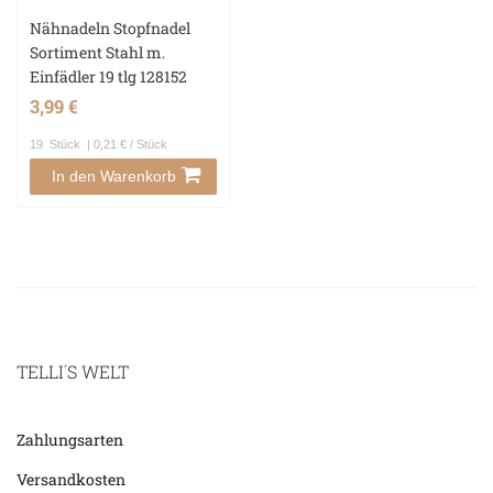
Nähnadeln Stopfnadel
Sortiment Stahl m.
Einfädler 19 tlg 128152
3,99 €
19
Stück
| 0,21 € / Stück
In den Warenkorb
TELLI´S WELT
Zahlungsarten
Versandkosten