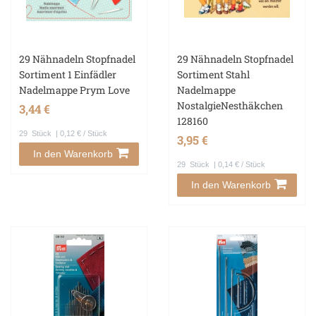
29 Nähnadeln Stopfnadel
29 Nähnadeln Stopfnadel
Sortiment 1 Einfädler
Sortiment Stahl
Nadelmappe Prym Love
Nadelmappe
NostalgieNesthäkchen
3,44 €
128160
29
Stück
| 0,12 € / Stück
3,95 €
In den Warenkorb
29
Stück
| 0,14 € / Stück
In den Warenkorb