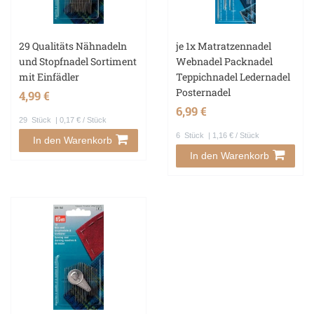
29 Qualitäts Nähnadeln
je 1x Matratzennadel
und Stopfnadel Sortiment
Webnadel Packnadel
mit Einfädler
Teppichnadel Ledernadel
Posternadel
4,99 €
6,99 €
29
Stück
| 0,17 € / Stück
6
Stück
| 1,16 € / Stück
In den Warenkorb
In den Warenkorb