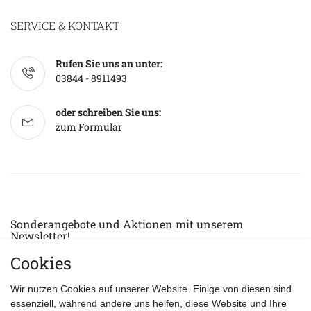
SERVICE & KONTAKT
Rufen Sie uns an unter:
03844 - 8911493
oder schreiben Sie uns:
zum Formular
Sonderangebote und Aktionen mit unserem
Newsletter!
Cookies
E-MAIL *
Abonnieren
Wir nutzen Cookies auf unserer Website. Einige von diesen sind
Hiermit bestätige ich, dass ich die
Datenschutzerklärung
gelesen habe.
essenziell, während andere uns helfen, diese Website und Ihre