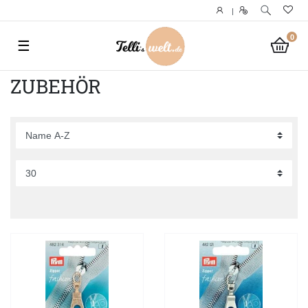
|
0
☰
ZUBEHÖR