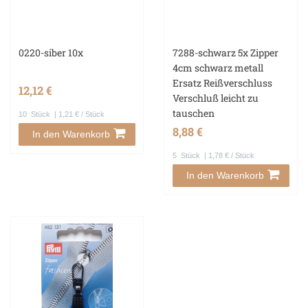
0220-siber 10x
7288-schwarz 5x Zipper
4cm schwarz metall
Ersatz Reißverschluss
12,12 €
Verschluß leicht zu
tauschen
10
Stück
| 1,21 € / Stück
8,88 €
In den Warenkorb
5
Stück
| 1,78 € / Stück
In den Warenkorb